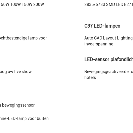
0W 50W 100W 150W 200W
2835/5730 SMD LED E27 L
C37 LED-lampen
chtbestendige lamp voor
Auto CAD Layout Lightin
invoerspanning
LED-sensor plafondlic
hoog uw live show
Bewegingsgeactiveerde r
hotels
s bewegingssensor
ne-LED-lamp voor buiten