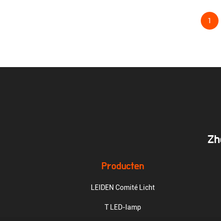
1
Zh
Producten
LEIDEN Comité Licht
T LED-lamp