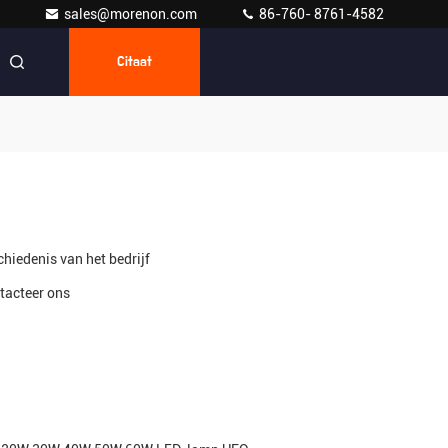
sales@morenon.com
86-760- 8761-4582
Citaat
chiedenis van het bedrijf
tacteer ons