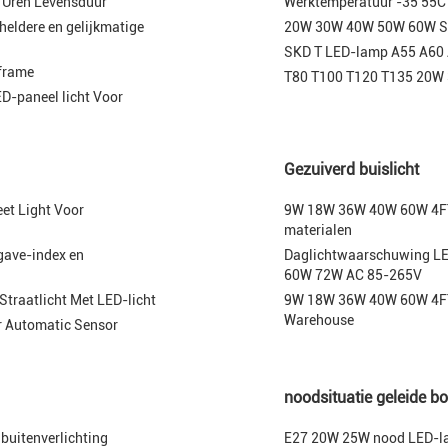
 Uren Levensduur
Werktemperatuur -35 55
heldere en gelijkmatige
20W 30W 40W 50W 60W SKD
SKD T LED-lamp A55 A60
 frame
T80 T100 T120 T135 20
-paneel licht Voor
Gezuiverd buislicht
et Light Voor
9W 18W 36W 40W 60W 4FT 
materialen
gave-index en
Daglichtwaarschuwing LE
60W 72W AC 85-265V
traatlicht Met LED-licht
9W 18W 36W 40W 60W 4FT 
Warehouse
 Automatic Sensor
noodsituatie geleide bo
buitenverlichting
E27 20W 25W nood LED-lam