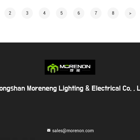
2
3
4
5
6
7
8
>
ongshan Moreneng Lighting & Electrical Co. , L
sales@morenon.com