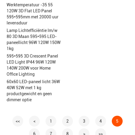
Werktemperatuur -35 55
120W 3D Flat LED Panel
595*595mm met 20000 uur
levensduur
Lamp Lichtefficiëntie lm/w
80 3D Maan 595*595 LED-
paneellicht 96W 120W 150W
1kg
595*595 3D Crescent Panel
LED Light IP44 96W 120W
140W 200W voor Home
Office Lighting
60x60 LED-paneel licht 36W
40W 52W met 1 kg
productgewicht en geen
dimmer optie
<<
<
1
2
3
4
5
6
7
8
>
>>