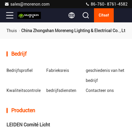
sales@morenon.com
86-760- 8761-4582
Citaat
Thuis
China Zhongshan Moreneng Lighting & Electrical Co. , Ltd.
Bedrijf
Bedrijfsprofiel
Fabrieksreis
geschiedenis van het
bedrijf
Kwaliteitscontrole
bedrijfsdiensten
Contacteer ons
Producten
LEIDEN Comité Licht